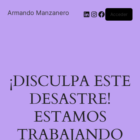
Armando Manzanero
LinkedIn
Instagram
Facebook
Acceder
¡DISCULPA ESTE
DESASTRE!
ESTAMOS
TRABAJANDO